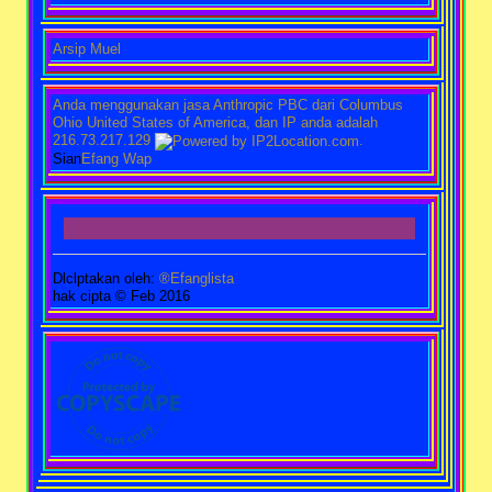
Arsip Muel
Anda menggunakan jasa Anthropic PBC dari Columbus
Ohio United States of America, dan IP anda adalah
216.73.217.129
.
Sian
Efang Wap
Dlclptakan oleh:
®Efanglista
hak cipta © Feb 2016