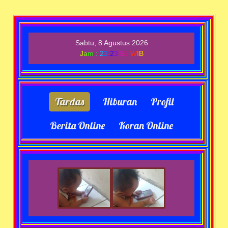
Sabtu, 8 Agustus 2026
J
a
m
:
2
2
:
2
3
:
5
5
W
I
B
Tardas
Hiburan
Profil
Berita Online
Koran Online