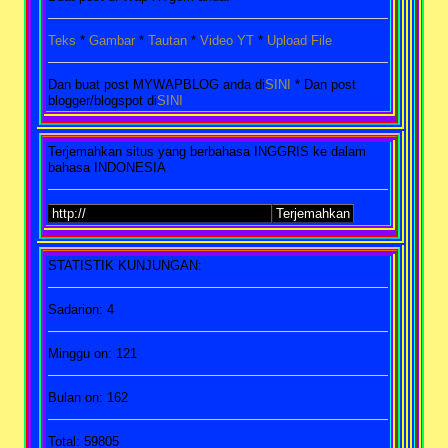
Teks
*
Gambar
*
Tautan
*
Video YT
*
Upload File
Dan buat post MYWAPBLOG anda di
SINI
* Dan post
blogger/blogspot di
SINI
Terjemahkan situs yang berbahasa INGGRIS ke dalam
bahasa INDONESIA
STATISTIK KUNJUNGAN:
Sadarion: 4
Minggu on: 121
Bulan on: 162
Total: 59805