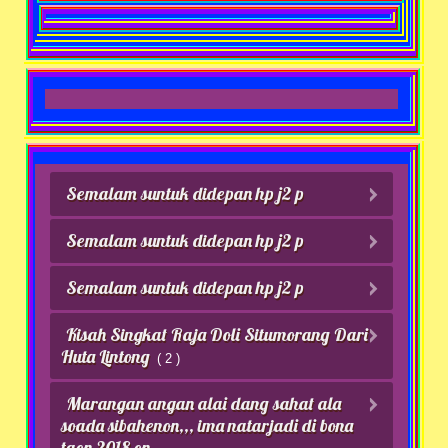
Semalam suntuk didepan hp j2 p
Semalam suntuk didepan hp j2 p
Semalam suntuk didepan hp j2 p
Kisah Singkat Raja Doli Situmorang Dari
Huta Lintong
( 2 )
Marangan angan alai dang sahat ala
soada sibahenon,,, ima natarjadi di bona
taon 2018 on,,,