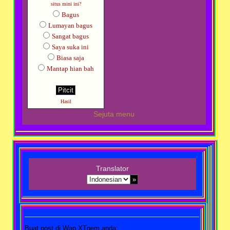
situs mini ini?
Bagus
Lumayan bagus
Sangat bagus
Saya suka ini
Biasa saja
Mantap hian bah
Hasil
Sejuta menu
Translator
Buat post di Wap XTgem anda: