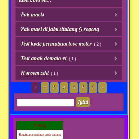
Pak muels
Pak muel di jabu situlang G royong
Test kode permainan love meter
( 2 )
Test anak domain xt
( 1 )
Ft sroom szki
( 1 )
1
2
3
4
5
6
7
»
Polling
Bagaimana pendapat anda tentang