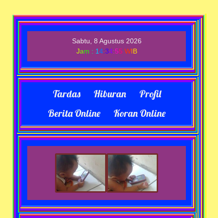
Sabtu, 8 Agustus 2026
J
a
m
:
1
4
:
3
4
:
5
5
W
I
B
Tardas
Hiburan
Profil
Berita Online
Koran Online