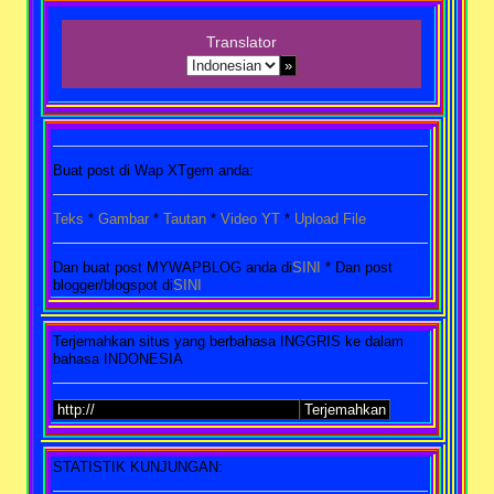
Translator
Buat post di Wap XTgem anda:
Teks
*
Gambar
*
Tautan
*
Video YT
*
Upload File
Dan buat post MYWAPBLOG anda di
SINI
* Dan post
blogger/blogspot di
SINI
Terjemahkan situs yang berbahasa INGGRIS ke dalam
bahasa INDONESIA
STATISTIK KUNJUNGAN: