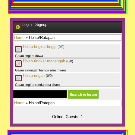
Login
·
Signup
Home
» Holso/Ratapan
Holso tingkat tinggi
(0/0)
Galau tingkat dewa
Holso tingkat menengah
(0/0)
Galau setengah hampir alias nyaris
Holso ringan
(0/0)
Galau tingkat rendah ma dison
Home
» Holso/Ratapan
Online: Guests: 1