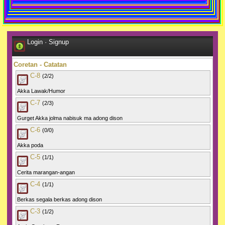
Login
·
Signup
Coretan - Catatan
C-8
(2/2)
Akka Lawak/Humor
C-7
(2/3)
Gurget Akka jolma nabisuk ma adong dison
C-6
(0/0)
Akka poda
C-5
(1/1)
Cerita marangan-angan
C-4
(1/1)
Berkas segala berkas adong dison
C-3
(1/2)