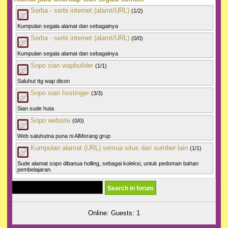
Serba - serbi internet (alamt/URL)
(1/2)
Kumpulan segala alamat dan sebagainya
Serba - serbi internet (alamt/URL)
(0/0)
Kumpulan segala alamat dan sebagainya
Sopo sian wapbuilder
(1/1)
Saluhut ttg wap dison
Sopo sian hostinger
(3/3)
Sian sude huta
Sopo website
(0/0)
Web saluhutna puna ni AlMorang grup
Kumpulan alamat (URL) semua situs dari sumber lain
(1/1)
Sude alamat sopo dibanua holling, sebagai koleksi, untuk pedoman bahan
pembelajaran.
Online: Guests: 1