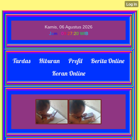
Kamis, 06 Agustus 2026
J
a
m
:
0
9
:
2
7
:
2
0
W
I
B
Tardas
Hiburan
Profil
Berita Online
Koran Online