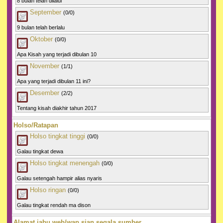
8 bulan telah dilalui
September
(0/0)
9 bulan telah berlalu
Oktober
(0/0)
Apa Kisah yang terjadi dibulan 10
November
(1/1)
Apa yang terjadi dibulan 11 ini?
Desember
(2/2)
Tentang kisah diakhir tahun 2017
Holso/Ratapan
Holso tingkat tinggi
(0/0)
Galau tingkat dewa
Holso tingkat menengah
(0/0)
Galau setengah hampir alias nyaris
Holso ringan
(0/0)
Galau tingkat rendah ma dison
Alamat jabu web/wap sian segala sumber