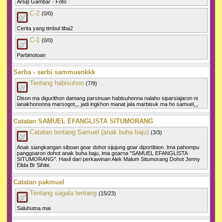
Arsip Gambar - Foto
C-2
(0/0)
Cerita yang timbul tiba2
C-1
(0/0)
Parbinotoan
Serba - serbi sammuenkkk
Tentang habisuhon
(7/9)
Dison ma digurithon damang parsinuan habisuhonna nalaho siparsiajaron ni
ianakhononna marsogot,,, jadi ingkhon manat jala marbisuk ma ho samuel,,,
Catatan SAMUEL EFANGLISTA SITUMORANG
Catatan tentang Samuel (anak buha baju)
(3/3)
Anak siangkangan siboan goar dohot sijujung goar diportibion. Ima pahompu
panggoaron dohot anak buha baju, ima goarna "SAMUEL EFANGLISTA
SITUMORANG". Hasil dari perkawinan Alek Malum Situmorang Dohot Jenny
Elida Br Sihite.
Catatan pakmuel
Tentang sagala tentang
(15/23)
Saluhutna mai