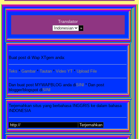
Translator
Buat post di Wap XTgem anda:
Teks
*
Gambar
*
Tautan
*
Video YT
*
Upload File
Dan buat post MYWAPBLOG anda di
SINI
* Dan post
blogger/blogspot di
SINI
Terjemahkan situs yang berbahasa INGGRIS ke dalam bahasa
INDONESIA