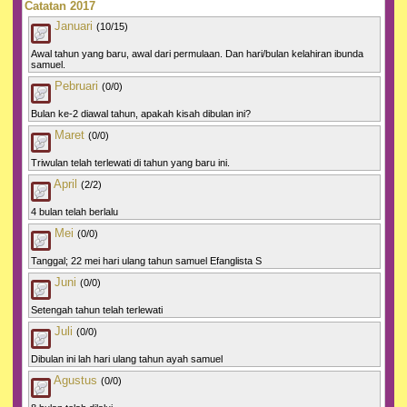
Catatan 2017
Januari
(10/15)
Awal tahun yang baru, awal dari permulaan. Dan hari/bulan kelahiran ibunda
samuel.
Pebruari
(0/0)
Bulan ke-2 diawal tahun, apakah kisah dibulan ini?
Maret
(0/0)
Triwulan telah terlewati di tahun yang baru ini.
April
(2/2)
4 bulan telah berlalu
Mei
(0/0)
Tanggal; 22 mei hari ulang tahun samuel Efanglista S
Juni
(0/0)
Setengah tahun telah terlewati
Juli
(0/0)
Dibulan ini lah hari ulang tahun ayah samuel
Agustus
(0/0)