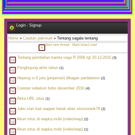
Login
·
Signup
Home
»
Catatan pakmuel
» Tentang sagala tentang
Start new thread
·
Mark board read
Tentang pembelian kareta vega R 2006 tgl 20-12-2016
(3)
Penghujung akhir tahun
(1)
Hepeng si 6 juta (pinjaman) dibagas pardalanon
(2)
Coretan sebelum bobo desember 2016
(4)
Akka URL situs
(1)
Jabu sian luat wapper batak alias situmorank78
(2)
Akun situs di wapka.mobi (video/wap)
(2)
Akun situs di wapka.mobi (video/wap)
(1)