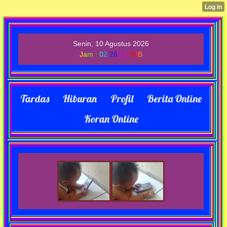
Senin, 10 Agustus 2026
J
a
m
:
0
2
:
2
6
:
1
1
W
I
B
Tardas
Hiburan
Profil
Berita Online
Koran Online