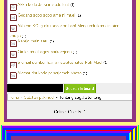
Akka kode Js sian sude luat
(1)
Godang sopo sopo ama ni muel
(1)
Akhirna KO jg aku sadarion bah! Mengundurkan diri sian
karejo
(1)
Karejo main satu
(1)
On kisah dibagas parkarejoan
(1)
5 email sumber hampir saratus situs Pak Muel
(1)
Alamat dht kode penerjemah bhasa
(1)
Home
»
Catatan pakmuel
» Tentang sagala tentang
Online: Guests: 1